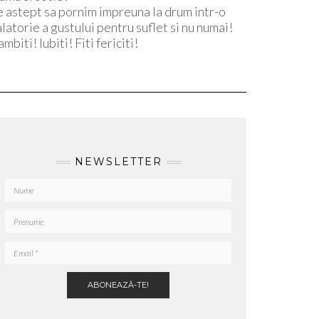
e astept sa pornim impreuna la drum intr-o
alatorie a gustului pentru suflet si nu numai!
mbiti! Iubiti! Fiti fericiti!
NEWSLETTER