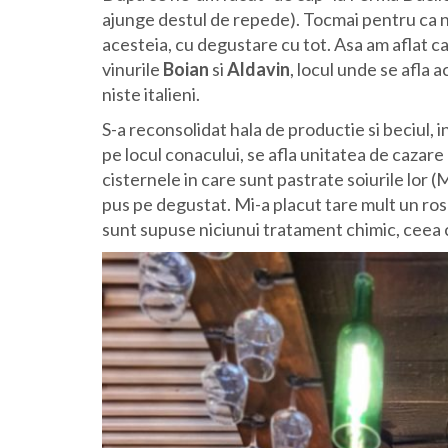
ajunge destul de repede). Tocmai pentru ca ne
acesteia, cu degustare cu tot. Asa am aflat c
vinurile
Boian
si
Aldavin
, locul unde se afla 
niste italieni.
S-a reconsolidat hala de productie si beciul, i
pe locul conacului, se afla unitatea de cazare
cisternele in care sunt pastrate soiurile lor
pus pe degustat. Mi-a placut tare mult un ros
sunt supuse niciunui tratament chimic, ceea 