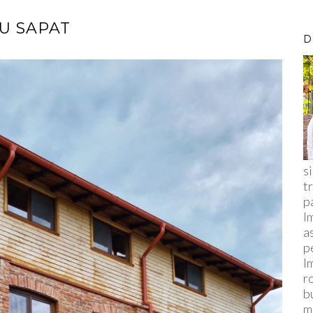
U SAPAT
D
s
t
p
I
a
p
I
r
b
m