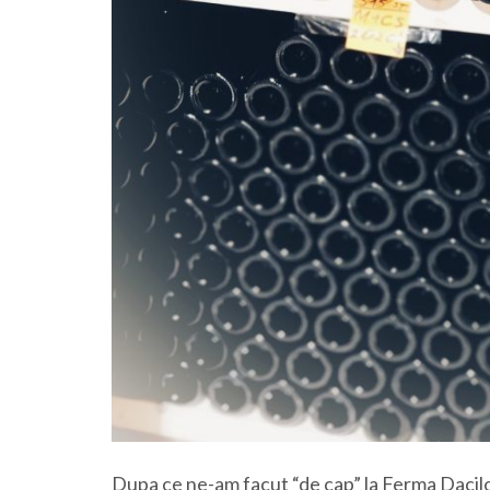
Dupa ce ne-am facut “de cap” la Ferma Dacilo