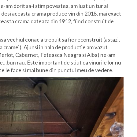
-am dorit sa-i stim povestea, am luat un tur al
a desi aceasta crama produce vin din 2018, mai exact
aceasta crama dateaza din 1912, fiind construit de
nsa vechiul conac a trebuit sa fie reconstruit (astazi,
 a cramei). Ajunsi in hala de productie am vazut
 (Merlot, Cabernet, Feteasca Neagra si Alba) ne-am
e…bun rau. Este important de stiut ca vinurile lor nu
ce le face si mai bune din punctul meu de vedere.