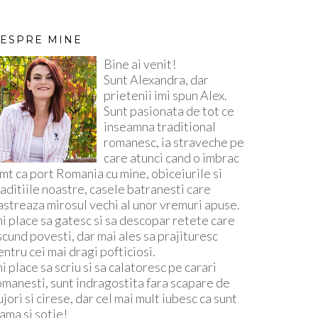
ESPRE MINE
Bine ai venit!
Sunt Alexandra, dar
prietenii imi spun Alex.
Sunt pasionata de tot ce
inseamna traditional
romanesc, ia straveche pe
care atunci cand o imbrac
imt ca port Romania cu mine, obiceiurile si
raditiile noastre, casele batranesti care
astreaza mirosul vechi al unor vremuri apuse.
mi place sa gatesc si sa descopar retete care
scund povesti, dar mai ales sa prajituresc
entru cei mai dragi pofticiosi.
mi place sa scriu si sa calatoresc pe carari
omanesti, sunt indragostita fara scapare de
ujori si cirese, dar cel mai mult iubesc ca sunt
ama si sotie!