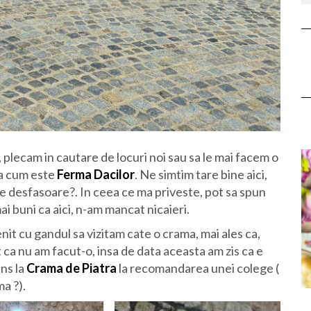
plecam in cautare de locuri noi sau sa le mai facem o
sa cum este
Ferma Dacilor
. Ne simtim tare bine aici,
se desfasoare?. In ceea ce ma priveste, pot sa spun
ai buni ca aici, n-am mancat nicaieri.
it cu gandul sa vizitam cate o crama, mai ales ca,
ca nu am facut-o, insa de data aceasta am zis ca e
ns la
Crama de Piatra
la recomandarea unei colege (
ma ?).