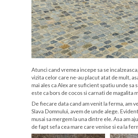
Atunci cand vremea incepe sa se incalzeasca, 
vizita celor care ne-au placut atat de mult, a
mai ales ca Alex are suficient spatiu unde sa 
este ca bors de cocos si carnati de magalita m
De fiecare data cand am venit la ferma, am ven
Slava Domnului, avem de unde alege. Evident 
musai sa mergem la una dintre ele. Asa am aju
de fapt sefa cea mare care venise si ea la fer