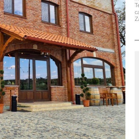
T
c
Za