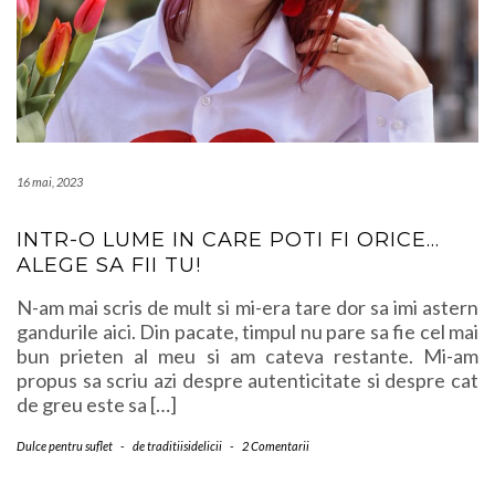
16 mai, 2023
INTR-O LUME IN CARE POTI FI ORICE…
ALEGE SA FII TU!
N-am mai scris de mult si mi-era tare dor sa imi astern
gandurile aici. Din pacate, timpul nu pare sa fie cel mai
bun prieten al meu si am cateva restante. Mi-am
propus sa scriu azi despre autenticitate si despre cat
de greu este sa […]
Dulce pentru suflet
-
de
traditiisidelicii
-
2 Comentarii