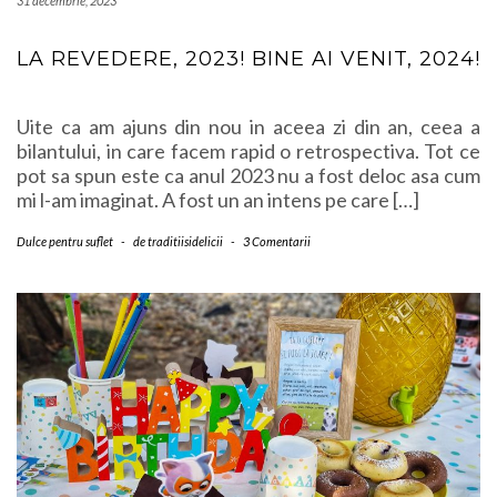
31 decembrie, 2023
LA REVEDERE, 2023! BINE AI VENIT, 2024!
Uite ca am ajuns din nou in aceea zi din an, ceea a
bilantului, in care facem rapid o retrospectiva. Tot ce
pot sa spun este ca anul 2023 nu a fost deloc asa cum
mi l-am imaginat. A fost un an intens pe care […]
Dulce pentru suflet
-
de
traditiisidelicii
-
3 Comentarii