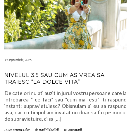
11 septembrie, 2025
NIVELUL 3.5 SAU CUM AS VREA SA
TRAIESC “LA DOLCE VITA”
De cate ori nu ati auzit in jurul vostru persoane care la
intrebarea ” ce faci” sau “cum mai esti” iti raspund
instant: supravietuiesc? Obisnuiam si eu sa raspund
asa, dar cu timpul am invatat nu doar sa fiu pe modul
de supravietuire, ci sa […]
Dulce pentru suflet
-
de
traditiisidelicii
-
0 Comentarii