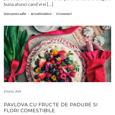
buna atunci cand vrei […]
Dulce pentru suflet
-
de
traditiisidelicii
-
0 Comentarii
8 martie, 2024
PAVLOVA CU FRUCTE DE PADURE SI
FLORI COMESTIBILE