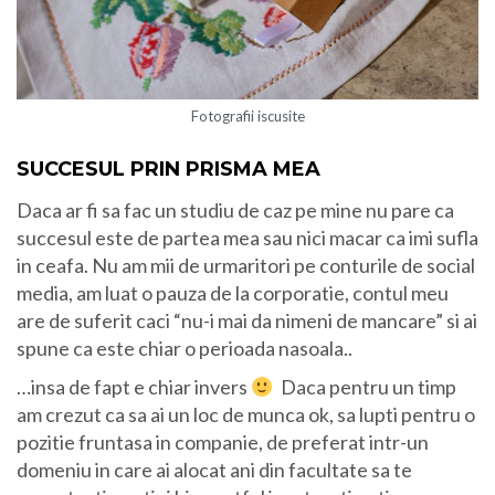
Fotografii iscusite
SUCCESUL PRIN PRISMA MEA
Daca ar fi sa fac un studiu de caz pe mine nu pare ca
succesul este de partea mea sau nici macar ca imi sufla
in ceafa. Nu am mii de urmaritori pe conturile de social
media, am luat o pauza de la corporatie, contul meu
are de suferit caci “nu-i mai da nimeni de mancare” si ai
spune ca este chiar o perioada nasoala..
…insa de fapt e chiar invers
Daca pentru un timp
am crezut ca sa ai un loc de munca ok, sa lupti pentru o
pozitie fruntasa in companie, de preferat intr-un
domeniu in care ai alocat ani din facultate sa te