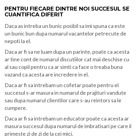
PENTRU FIECARE DINTRE NOI SUCCESUL SE
CUANTIFICA DIFERIT
Daca as intreba un bunic posibil sa imi spuna ca este
un bunic bun dupa numarul vacantelor petrecute de
nepoti la el.
Daca ar fi sa ne luam dupa un parinte, poate ca acesta
ar tine cont de numarul discutiilor cat mai deschise cu
al sau copil pentru ca ar simti ca face o treaba buna
vazand ca acesta are incredere in el.
Daca ar fi sa intrebam un cofetar poate pentru el
succesul s-ar masura in numarul de prajituri vandute
sau dupa numarul clientilor care s-au reintors sa le
cumpere.
Daca ar fi sa intrebam un educator poate ca acesta ar
masura succesul dupa numarul de imbratisari pe care il
primeste zi de zi de la cei mici.