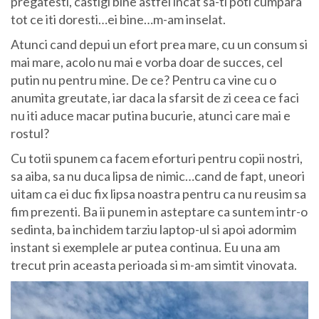
pregatesti, castigi bine astfel incat sa-ti poti cumpara
tot ce iti doresti…ei bine…m-am inselat.
Atunci cand depui un efort prea mare, cu un consum si
mai mare, acolo nu mai e vorba doar de succes, cel
putin nu pentru mine. De ce? Pentru ca vine cu o
anumita greutate, iar daca la sfarsit de zi ceea ce faci
nu iti aduce macar putina bucurie, atunci care mai e
rostul?
Cu totii spunem ca facem eforturi pentru copii nostri,
sa aiba, sa nu duca lipsa de nimic…cand de fapt, uneori
uitam ca ei duc fix lipsa noastra pentru ca nu reusim sa
fim prezenti. Ba ii punem in asteptare ca suntem intr-o
sedinta, ba inchidem tarziu laptop-ul si apoi adormim
instant si exemplele ar putea continua. Eu una am
trecut prin aceasta perioada si m-am simtit vinovata.