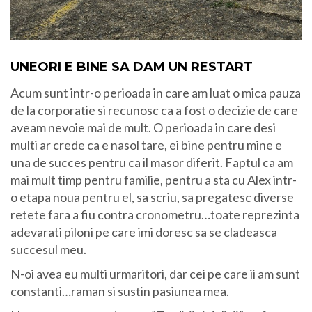
UNEORI E BINE SA DAM UN RESTART
Acum sunt intr-o perioada in care am luat o mica pauza
de la corporatie si recunosc ca a fost o decizie de care
aveam nevoie mai de mult. O perioada in care desi
multi ar crede ca e nasol tare, ei bine pentru mine e
una de succes pentru ca il masor diferit. Faptul ca am
mai mult timp pentru familie, pentru a sta cu Alex intr-
o etapa noua pentru el, sa scriu, sa pregatesc diverse
retete fara a fiu contra cronometru…toate reprezinta
adevarati piloni pe care imi doresc sa se cladeasca
succesul meu.
N-oi avea eu multi urmaritori, dar cei pe care ii am sunt
constanti…raman si sustin pasiunea mea.