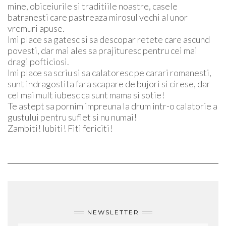
mine, obiceiurile si traditiile noastre, casele
batranesti care pastreaza mirosul vechi al unor
vremuri apuse.
Imi place sa gatesc si sa descopar retete care ascund
povesti, dar mai ales sa prajituresc pentru cei mai
dragi pofticiosi.
Imi place sa scriu si sa calatoresc pe carari romanesti,
sunt indragostita fara scapare de bujori si cirese, dar
cel mai mult iubesc ca sunt mama si sotie!
Te astept sa pornim impreuna la drum intr-o calatorie a
gustului pentru suflet si nu numai!
Zambiti! Iubiti! Fiti fericiti!
NEWSLETTER