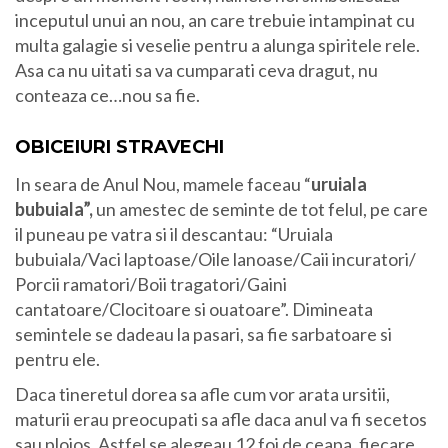
inceputul unui an nou, an care trebuie intampinat cu
multa galagie si veselie pentru a alunga spiritele rele.
Asa ca nu uitati sa va cumparati ceva dragut, nu
conteaza ce…nou sa fie.
OBICEIURI STRAVECHI
In seara de Anul Nou, mamele faceau “
uruiala
bubuiala”,
un amestec de seminte de tot felul, pe care
il puneau pe vatra si il descantau: “Uruiala
bubuiala/Vaci laptoase/Oile lanoase/Caii incuratori/
Porcii ramatori/Boii tragatori/Gaini
cantatoare/Clocitoare si ouatoare”. Dimineata
semintele se dadeau la pasari, sa fie sarbatoare si
pentru ele.
Daca tineretul dorea sa afle cum vor arata ursitii,
maturii erau preocupati sa afle daca anul va fi secetos
sau ploios. Astfel se alegeau 12 foi de ceapa, fiecare