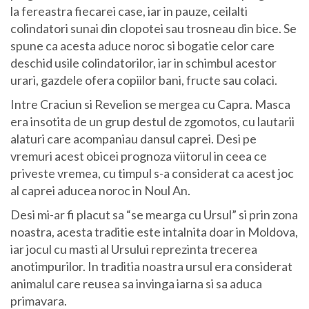
la fereastra fiecarei case, iar in pauze, ceilalti
colindatori sunai din clopotei sau trosneau din bice. Se
spune ca acesta aduce noroc si bogatie celor care
deschid usile colindatorilor, iar in schimbul acestor
urari, gazdele ofera copiilor bani, fructe sau colaci.
Intre Craciun si Revelion se mergea cu Capra. Masca
era insotita de un grup destul de zgomotos, cu lautarii
alaturi care acompaniau dansul caprei. Desi pe
vremuri acest obicei prognoza viitorul in ceea ce
priveste vremea, cu timpul s-a considerat ca acest joc
al caprei aducea noroc in Noul An.
Desi mi-ar fi placut sa “se mearga cu Ursul” si prin zona
noastra, acesta traditie este intalnita doar in Moldova,
iar jocul cu masti al Ursului reprezinta trecerea
anotimpurilor. In traditia noastra ursul era considerat
animalul care reusea sa invinga iarna si sa aduca
primavara.