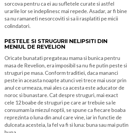
sorcova pentru ca ei au sufletele curate si astfel
urarile lor se indeplinesc mai repede. Asadar, ar fi bine
sa nu ramaneti nesorcoviti si sa ii rasplatiti pe micii
colindatori.
PESTELE SI STRUGURII NELIPSITI DIN
MENIUL DE REVELION
Oricate bunatati pregateau mama si bunica pentru
masa de Revelion, era imposibil sa nu fie putin peste si
struguri pe masa. Conform traditiei, daca mananci
peste in aceasta noapte atunci vei trece mai usor prin
anul ce urmeaza, mai ales ca acesta este aducator de
noroc si bunastare. Cat despre struguri, mai exact
cele 12 boabe de struguri pe care ar trebuie sa le
consumam la miezul noptii, se spune ca fiecare boaba
reprezinta o luna din anul care vine, iar in functie de
dulceata acesteia, la fel va fi si luna: buna sau mai putin
buna.