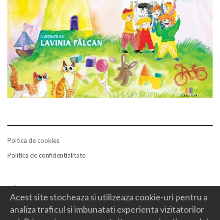
Poltica de cookies
Politica de confidentialitate
contact
Acest site stocheaza si utilizeaza cookie-uri pentru a
Facebook
Mail
analiza traficul si imbunatati experienta vizitatorilor