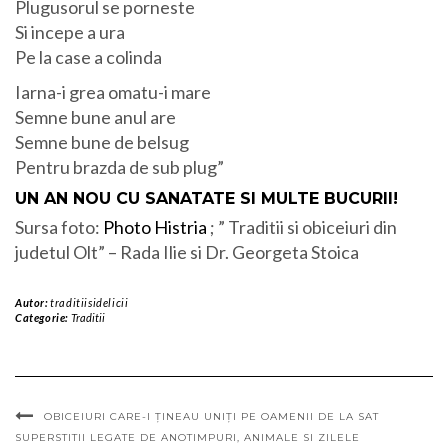
Plugusorul se porneste
Si incepe a ura
Pe la case a colinda
Iarna-i grea omatu-i mare
Semne bune anul are
Semne bune de belsug
Pentru brazda de sub plug”
UN AN NOU CU SANATATE SI MULTE BUCURII!
Sursa foto:
Photo Histria
; ” Traditii si obiceiuri din
judetul Olt” – Rada Ilie si Dr. Georgeta Stoica
Autor:
traditiisidelicii
Categorie:
Traditii
OBICEIURI CARE-I ȚINEAU UNIȚI PE OAMENII DE LA SAT
SUPERSTITII LEGATE DE ANOTIMPURI, ANIMALE SI ZILELE