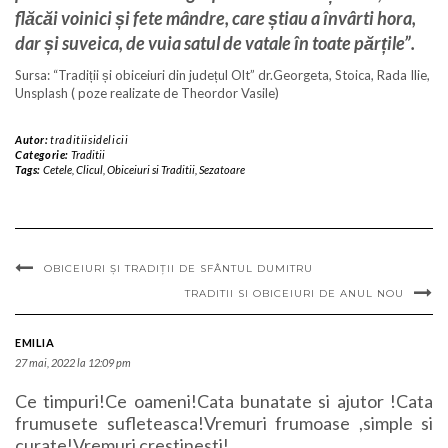
flăcăi voinici și fete mândre, care știau a învârti hora,
dar și suveica, de vuia satul de vatale în toate părțile”.
Sursa: “Tradiții și obiceiuri din județul Olt” dr.Georgeta, Stoica, Rada Ilie,
Unsplash ( poze realizate de Theordor Vasile)
Autor:
traditiisidelicii
Categorie:
Traditii
Tags:
Cetele
,
Clicul
,
Obiceiuri si Traditii
,
Sezatoare
OBICEIURI ȘI TRADIȚII DE SFÂNTUL DUMITRU
TRADITII SI OBICEIURI DE ANUL NOU
EMILIA
27 mai, 2022 la 12:09 pm
Ce timpuri!Ce oameni!Cata bunatate si ajutor !Cata
frumusete sufleteasca!Vremuri frumoase ,simple si
curate!Vremuri crestinesti!