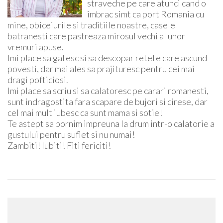
straveche pe care atunci cand o
imbrac simt ca port Romania cu
mine, obiceiurile si traditiile noastre, casele
batranesti care pastreaza mirosul vechi al unor
vremuri apuse.
Imi place sa gatesc si sa descopar retete care ascund
povesti, dar mai ales sa prajituresc pentru cei mai
dragi pofticiosi.
Imi place sa scriu si sa calatoresc pe carari romanesti,
sunt indragostita fara scapare de bujori si cirese, dar
cel mai mult iubesc ca sunt mama si sotie!
Te astept sa pornim impreuna la drum intr-o calatorie a
gustului pentru suflet si nu numai!
Zambiti! Iubiti! Fiti fericiti!