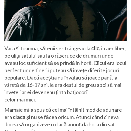
Vara și toamna, sătenii se strângeau la
clic,
în aer liber,
pe ulița satului sau la o răscruce de drumuri unde
aveau loc suficient să se prindă în horă. Clicul era locul
perfect unde tinerii puteau să învețe diferite jocuri
populare. Dacă aceștia nu învățau să joace până la
vârstă de 16-17 ani, le era destul de greu apoi să mai
învețe, iar ei deveneau ținta batjocorii
celor mai mici.
Mamaie mi-a spus că cel mai întâlnit mod de adunare
era
claca
și nu se făcea oricum. Atunci când cineva
dorea să organizeze o clacă anunța la hora din sat.