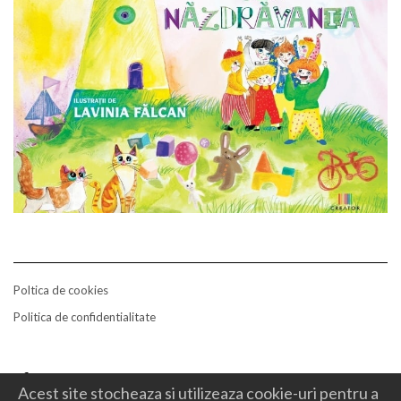
Poltica de cookies
Politica de confidentialitate
contact
Acest site stocheaza si utilizeaza cookie-uri pentru a
Facebook
Mail