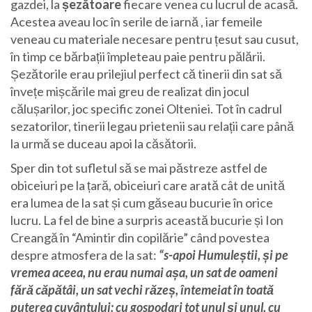
gazdei, la
șezătoare
fiecare venea cu lucrul de acasă.
Acestea aveau loc în serile de iarnă , iar femeile
veneau cu materiale necesare pentru țesut sau cusut,
în timp ce bărbații împleteau paie pentru pălării.
Șezătorile erau prilejiul perfect că tinerii din sat să
învețe mișcările mai greu de realizat din jocul
călușarilor, joc specific zonei Olteniei. Tot în cadrul
sezatorilor, tinerii legau prietenii sau relații care până
la urmă se duceau apoi la căsătorii.
Sper din tot sufletul să se mai păstreze astfel de
obiceiuri pe la țară, obiceiuri care arată cât de unită
era lumea de la sat și cum găseau bucurie în orice
lucru. La fel de bine a surpris această bucurie și Ion
Creangă în “Amintir din copilărie” când povestea
despre atmosfera de la sat:
“s-apoi Humuleștii, și pe
vremea aceea, nu erau numai așa, un sat de oameni
fără căpătâi, un sat vechi răzeș, întemeiat în toată
puterea cuvântului: cu gospodari tot unul și unul, cu