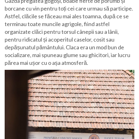
Gazda pregătea gogoși, boabe fierte de porumb și
borcane cu vin pentru toți cei care urmau să participe.
Astfel, clăcile se făceau mai ales toamna, după ce se
terminau toate muncile agrigole, fiind astfel
organizate clăci pentru torsul cânepii sau a lânii,
pentru ridicatul și acoperitul caselor, cosit sau
depășunatul pământului. Claca era un mod bun de
socializare, mai spuneau glume sau ghicitori, iar lucru
părea mai ușor cu o așa atmosferă.