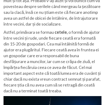
mult și tot așa. Probabil v-ați auzit și voi bunicii cum vă
povesteau despre serilele când mergeau la șezătoare
sau la clacă, însă ce nu știam este că fiecare anotimp
avea un astfel de obicei de întâlnire, de întrajutorare
între vecini, dar și de socializare.
Astfel, primăvara se formau
cetele,
o formă de ajutor
între vecini și rude, unde fiecare ceată era formată
din 15-20 de gospodari. Cea mai întâlnită formă de
ajutor era plugăritul. Fiecare ceată avea în fruntea ei
un gospodar care era responsabil de buna
desfășurare a muncilor, iar cum se crăpa de ziuă, el
împărțea fiecăruia ceea ce avea de făcut. Cel mai
important aspect este că toată lumea era de cuvânt și
chiar dacă nu exista vreun contract semnat și parafat,
fiecare știa că nu avea cum să se retragă din ceată
dacă nu a terminat toată treaba.