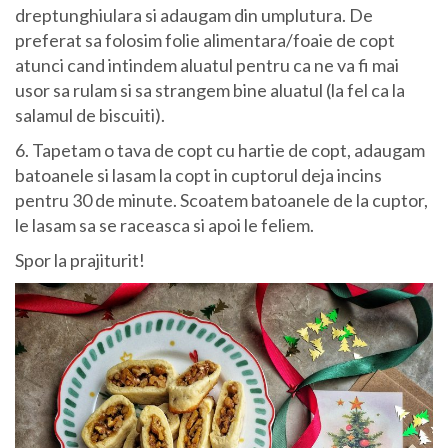
dreptunghiulara si adaugam din umplutura. De
preferat sa folosim folie alimentara/foaie de copt
atunci cand intindem aluatul pentru ca ne va fi mai
usor sa rulam si sa strangem bine aluatul (la fel ca la
salamul de biscuiti).
6. Tapetam o tava de copt cu hartie de copt, adaugam
batoanele si lasam la copt in cuptorul deja incins
pentru 30 de minute. Scoatem batoanele de la cuptor,
le lasam sa se raceasca si apoi le feliem.
Spor la prajiturit!