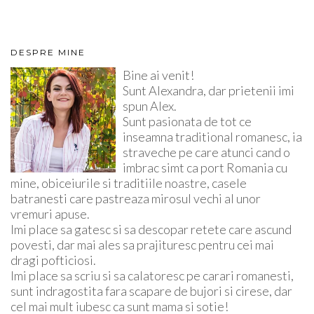
DESPRE MINE
Bine ai venit!
Sunt Alexandra, dar prietenii imi
spun Alex.
Sunt pasionata de tot ce
inseamna traditional romanesc, ia
straveche pe care atunci cand o
imbrac simt ca port Romania cu
mine, obiceiurile si traditiile noastre, casele
batranesti care pastreaza mirosul vechi al unor
vremuri apuse.
Imi place sa gatesc si sa descopar retete care ascund
povesti, dar mai ales sa prajituresc pentru cei mai
dragi pofticiosi.
Imi place sa scriu si sa calatoresc pe carari romanesti,
sunt indragostita fara scapare de bujori si cirese, dar
cel mai mult iubesc ca sunt mama si sotie!