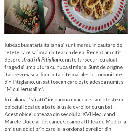
Iubesc bucataria italiana si sunt mereu in cautare de
retete care sa imi aminteasca de ea. Recent am citit
despre
sfratti di Pitiglian
o
, niste fursecuri cu aluat
fraged si umplutura cu nuca si miere. Sunt de origine
italo-evreiasca, fiind intalnite mai ales in comunitate
din Pitiglanio, un sat toscan care este adesea numit si
“Micul Ierusalim”.
In italiana, “sfratti” inseamna evacuat si aminteste de
obiceiul local de a bate la usile evreilor cu un bat.
Acest obicei dateaza din secolul al XVII-lea, cand
Marele Duce al Toscanei, Cosimo al II-lea de Medici, a
emis un edict prin care le-a ordonat evreilor din