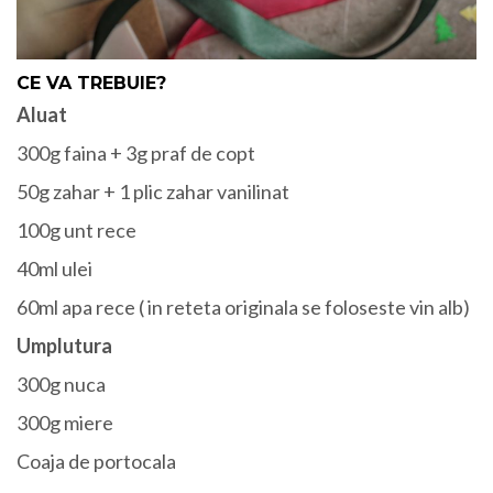
CE VA TREBUIE?
Aluat
300g faina + 3g praf de copt
50g zahar + 1 plic zahar vanilinat
100g unt rece
40ml ulei
60ml apa rece ( in reteta originala se foloseste vin alb)
Umplutura
300g nuca
300g miere
Coaja de portocala