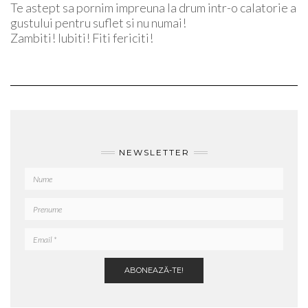
Te astept sa pornim impreuna la drum intr-o calatorie a
gustului pentru suflet si nu numai!
Zambiti! Iubiti! Fiti fericiti!
NEWSLETTER