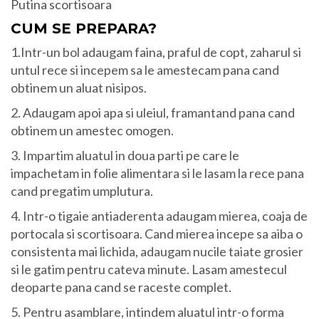
Putina scortisoara
CUM SE PREPARA?
1.Intr-un bol adaugam faina, praful de copt, zaharul si
untul rece si incepem sa le amestecam pana cand
obtinem un aluat nisipos.
2. Adaugam apoi apa si uleiul, framantand pana cand
obtinem un amestec omogen.
3. Impartim aluatul in doua parti pe care le
impachetam in folie alimentara si le lasam la rece pana
cand pregatim umplutura.
4. Intr-o tigaie antiaderenta adaugam mierea, coaja de
portocala si scortisoara. Cand mierea incepe sa aiba o
consistenta mai lichida, adaugam nucile taiate grosier
si le gatim pentru cateva minute. Lasam amestecul
deoparte pana cand se raceste complet.
5. Pentru asamblare, intindem aluatul intr-o forma