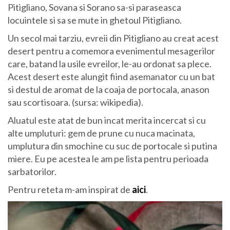
Pitigliano, Sovana si Sorano sa-si paraseasca
locuintele si sa se mute in ghetoul Pitigliano.
Un secol mai tarziu, evreii din Pitigliano au creat acest
desert pentru a comemora evenimentul mesagerilor
care, batand la usile evreilor, le-au ordonat sa plece.
Acest desert este alungit fiind asemanator cu un bat
si destul de aromat de la coaja de portocala, anason
sau scortisoara. (sursa: wikipedia).
Aluatul este atat de bun incat merita incercat si cu
alte umpluturi: gem de prune cu nuca macinata,
umplutura din smochine cu suc de portocale si putina
miere. Eu pe acestea le am pe lista pentru perioada
sarbatorilor.
Pentru reteta m-am inspirat de
aici
.