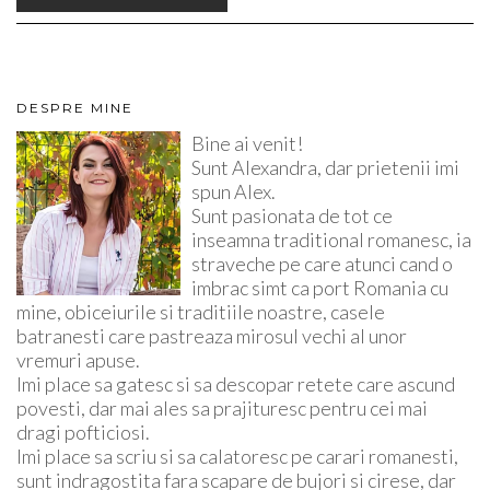
DESPRE MINE
Bine ai venit!
Sunt Alexandra, dar prietenii imi
spun Alex.
Sunt pasionata de tot ce
inseamna traditional romanesc, ia
straveche pe care atunci cand o
imbrac simt ca port Romania cu
mine, obiceiurile si traditiile noastre, casele
batranesti care pastreaza mirosul vechi al unor
vremuri apuse.
Imi place sa gatesc si sa descopar retete care ascund
povesti, dar mai ales sa prajituresc pentru cei mai
dragi pofticiosi.
Imi place sa scriu si sa calatoresc pe carari romanesti,
sunt indragostita fara scapare de bujori si cirese, dar