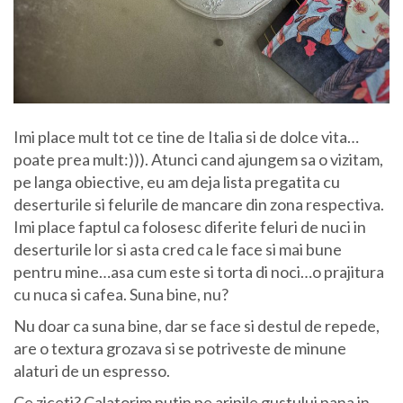
Imi place mult tot ce tine de Italia si de dolce vita…
poate prea mult:))). Atunci cand ajungem sa o vizitam,
pe langa obiective, eu am deja lista pregatita cu
deserturile si felurile de mancare din zona respectiva.
Imi place faptul ca folosesc diferite feluri de nuci in
deserturile lor si asta cred ca le face si mai bune
pentru mine…asa cum este si torta di noci…o prajitura
cu nuca si cafea. Suna bine, nu?
Nu doar ca suna bine, dar se face si destul de repede,
are o textura grozava si se potriveste de minune
alaturi de un espresso.
Ce ziceti? Calatorim putin pe aripile gustului pana in