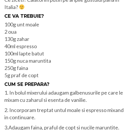
Italia?
CE VA TREBUIE?
100g unt moale
2 oua
130g zahar
40ml espresso
100ml lapte batut
150g nuca maruntita
250g faina
5g praf de copt
CUM SE PREPARA?
1. In bolul mixerului adaugam galbenusurile pe care le
mixam cu zaharul si esenta de vanilie.
2. Incorporam treptat untul moale si espresso mixand
in continuare.
3.Adaugam faina, praful de copt si nucile maruntite.